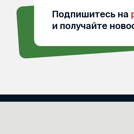
Подпишитесь на
и получайте ново
Проект Синодального
по церковной благот
Русской Православно