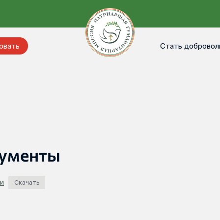
Стать добровол
овать
кументы
ии
Скачать