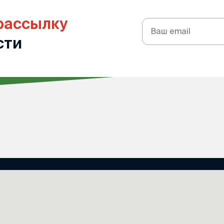
рассылку
Подписка
на
сти
рассылку
 отдела
Документы
ворительности
Отчеты
й Церкви
Реквизиты