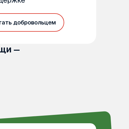
ддержке
тать добровольцем
щи —