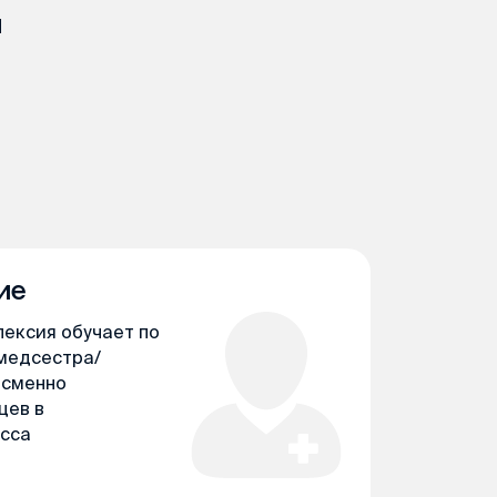
и
ие
лексия обучает по
медсестра/
осменно
цев в
сса