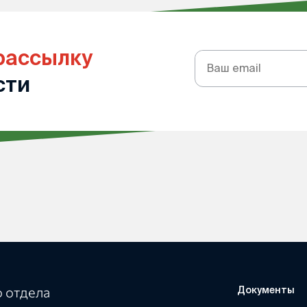
рассылку
Подписка
на
сти
рассылку
 отдела
Документы